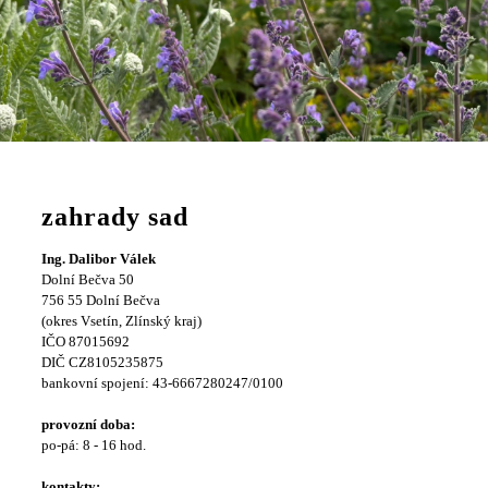
zahrady sad
Ing. Dalibor Válek
Dolní Bečva 50
756 55 Dolní Bečva
(okres Vsetín, Zlínský kraj)
IČO 87015692
DIČ CZ8105235875
bankovní spojení: 43-6667280247/0100
provozní doba:
po-pá: 8 - 16 hod.
kontakty: